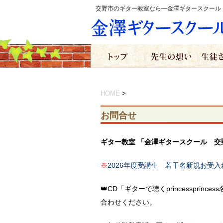
交野市のギター教室なら―金澤ギタースクール
HOME
>
お問合せ
ギター教室 「金澤ギタースクール 交
※
2026年度受講生 若干名新規お受
👑CD「ギターで聴くprincessprin
合わせください。