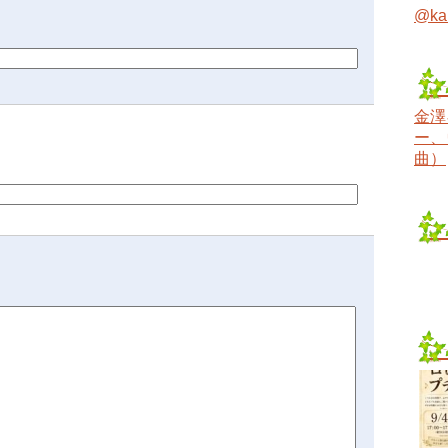
@ka
金澤
ー、
曲）