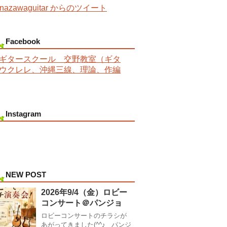
nazawaguitar からのツイート
Facebook
ギタースクール 交野教室（ギタ
ウクレレ、沖縄三線、理論、作編
Instagram
NEW POST
2026年9/4（金）ロビー
コンサート＠パンジョ
ロビーコンサートのチラシが
あがってきました(^^♪ パンジ