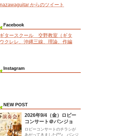
nazawaguitar からのツイート
Facebook
ギタースクール 交野教室（ギタ
ウクレレ、沖縄三線、理論、作編
Instagram
NEW POST
2026年9/4（金）ロビー
コンサート＠パンジョ
ロビーコンサートのチラシが
あがってきました(^^♪ パンジ