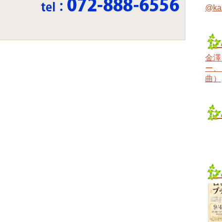
@ka
金澤
ー、
曲）