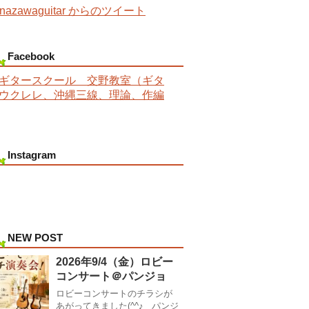
nazawaguitar からのツイート
Facebook
ギタースクール 交野教室（ギタ
ウクレレ、沖縄三線、理論、作編
Instagram
NEW POST
2026年9/4（金）ロビー
コンサート＠パンジョ
ロビーコンサートのチラシが
あがってきました(^^♪ パンジ