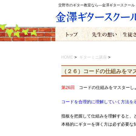
交野市のギター教室なら―金澤ギタースクール
HOME
>
ギターミニ講座
>
（２６）コードの仕組みをマ
第26回
コードの仕組みをマスターし
コードを合理的に理解していく方法を
指板を把握して仕組みを理解すると、
本格的にギターを弾く方は必ず必要な