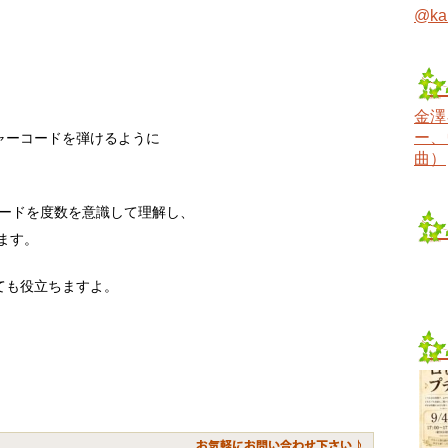
@ka
金澤
ー、
ャーコードを弾けるように
曲）
コードを度数を意識して理解し、
きます。
ても役立ちますよ。