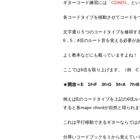
ギターコード練習には
「CDAEG」
とい
各コードタイプを移動させてコードを
文字通り５つのコードタイプを修得す
6，5，4弦のルート音を覚える必要が
よく教本などにも載っていますよね！
ここでは6弦を取り上げます。（例 C maj
★
開放＝E 1f=F 3f=G 5f=A 7f=B 
例えばEのコードタイプを上記の6弦ル
すると各major chordが自然と得
これは平行移動できるギターならでは
分厚いコードブックを１から覚えてい