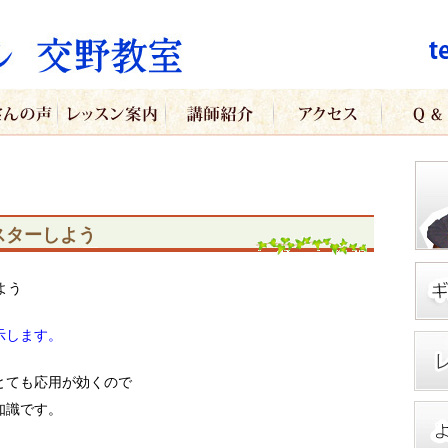
スターしよう
よう
示します。
とても応用が効くので
知識です。