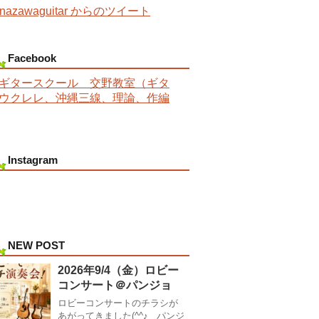
nazawaguitar からのツイート
Facebook
ギタースクール 交野教室（ギタ
ウクレレ、沖縄三線、理論、作編
Instagram
NEW POST
2026年9/4（金）ロビー
コンサート＠パンジョ
ロビーコンサートのチラシが
あがってきました(^^♪ パンジ