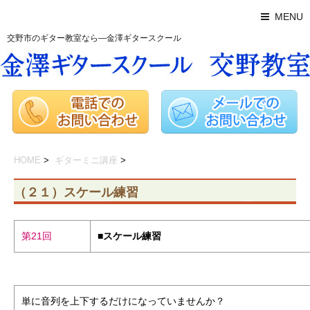
MENU
交野市のギター教室なら―金澤ギタースクール
HOME
>
ギターミニ講座
>
（２１）スケール練習
第21回
■スケール練習
単に音列を上下するだけになっていませんか？