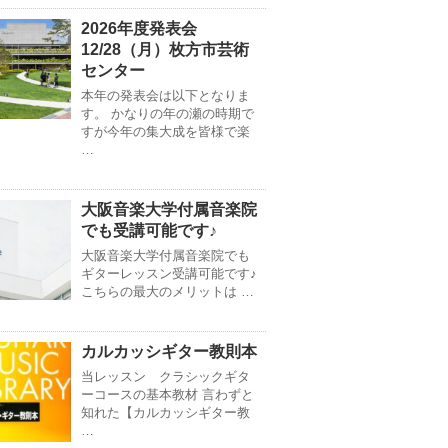
2026年度発表会
12/28（月）枚方市芸術
センター
本年の発表会は以下となりま
す。 かなりの年の瀬の時期で
すが今年の集大成を皆様で楽
…
大阪音楽大学付属音楽院
でも受講可能です♪
大阪音楽大学付属音楽院でも
ギターレッスン受講可能です♪
こちらの最大のメリットは …
カルカッシギター教則本
当レッスン クラシックギタ
ーコースの基本教材 言わずと
知れた【カルカッシギター教
…