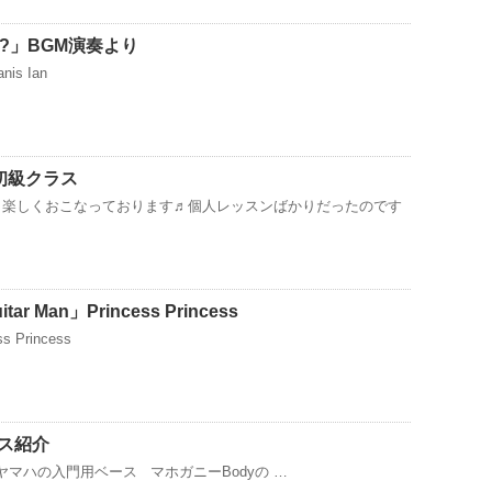
nce?」BGM演奏より
nis Ian
生初級クラス
ンも楽しくおこなっております♬個人レッスンばかりだったのです
 Man」Princess Princess
ss Princess
ス紹介
74 ヤマハの入門用ベース マホガニーBodyの …