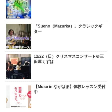
「Sueno（Mazurka）」クラシックギ
ター
12/22（日）クリスマスコンサート＠三
田屋くずは
【Muse in ながはま】体験レッスン受付
中