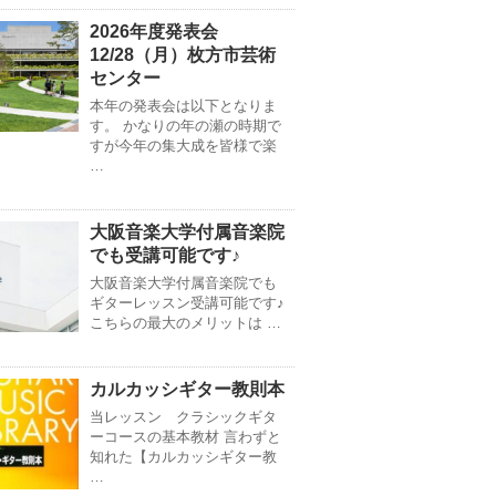
2026年度発表会
12/28（月）枚方市芸術
センター
本年の発表会は以下となりま
す。 かなりの年の瀬の時期で
すが今年の集大成を皆様で楽
…
大阪音楽大学付属音楽院
でも受講可能です♪
大阪音楽大学付属音楽院でも
ギターレッスン受講可能です♪
こちらの最大のメリットは …
カルカッシギター教則本
当レッスン クラシックギタ
ーコースの基本教材 言わずと
知れた【カルカッシギター教
…