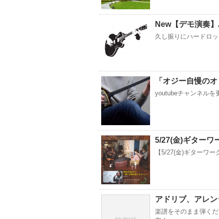
New【デモ演奏
久し振りにハードロッ
「オジー自慢のオ
youtubeチャンネ
5/27(金)ギター
【5/27(金)ギター
アドリブ、アレン
楽譜をそのまま弾くだ