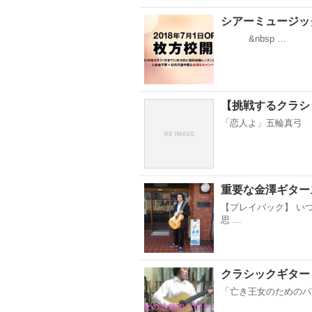
シアーミュージッ
&nbsp …
【挑戦するクラシ
「恋人よ」五輪真弓
重要な金澤ギタース
【プレイバック】 い
思 …
クラシックギター
「亡き王女のための