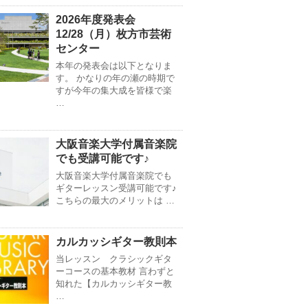
2026年度発表会
12/28（月）枚方市芸術
センター
本年の発表会は以下となりま
す。 かなりの年の瀬の時期で
すが今年の集大成を皆様で楽
…
大阪音楽大学付属音楽院
でも受講可能です♪
大阪音楽大学付属音楽院でも
ギターレッスン受講可能です♪
こちらの最大のメリットは …
カルカッシギター教則本
当レッスン クラシックギタ
ーコースの基本教材 言わずと
知れた【カルカッシギター教
…