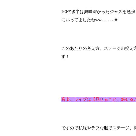
’90代後半は興味深かったジャズを勉
にいってましたねww～～～☠
このあたりの考え方、ステージの捉え方
す！
音楽、ライブは【見せること、魅せる
ですので私服やラフな服でステージ、