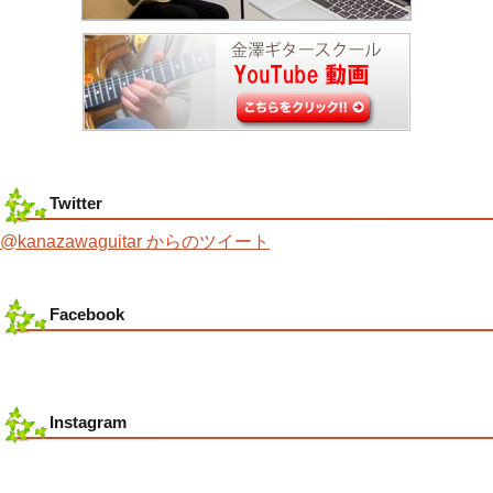
Twitter
@kanazawaguitar からのツイート
Facebook
Instagram