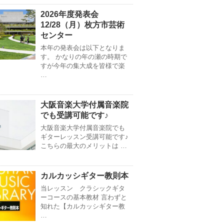
2026年度発表会
12/28（月）枚方市芸術
センター
本年の発表会は以下となりま
す。 かなりの年の瀬の時期で
すが今年の集大成を皆様で楽
…
大阪音楽大学付属音楽院
でも受講可能です♪
大阪音楽大学付属音楽院でも
ギターレッスン受講可能です♪
こちらの最大のメリットは …
カルカッシギター教則本
当レッスン クラシックギタ
ーコースの基本教材 言わずと
知れた【カルカッシギター教
…