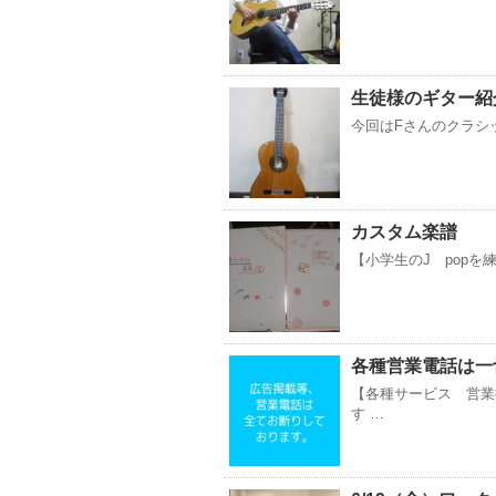
生徒様のギター紹介【
今回はFさんのクラシック
カスタム楽譜
【小学生のJ popを
各種営業電話は一
【各種サービス 営業
す …