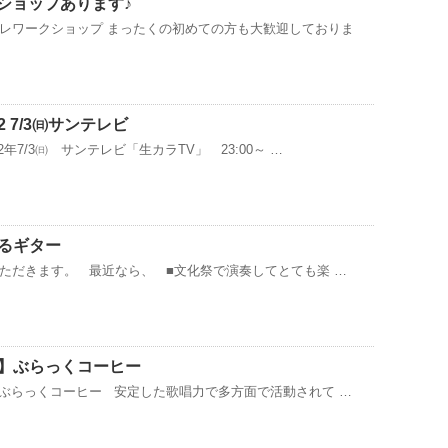
クショップあります♪
レワークショップ まったくの初めての方も大歓迎しておりま
2 7/3㈰サンテレビ
2年7/3㈰ サンテレビ「生カラTV」 23:00～ …
るギター
ただきます。 最近なら、 ■文化祭で演奏してとても楽 …
】ぶらっくコーヒー
ぶらっくコーヒー 安定した歌唱力で多方面で活動されて …