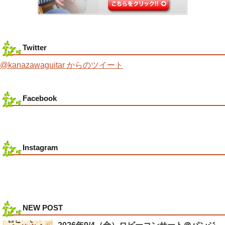
Twitter
@kanazawaguitar からのツイート
Facebook
Instagram
NEW POST