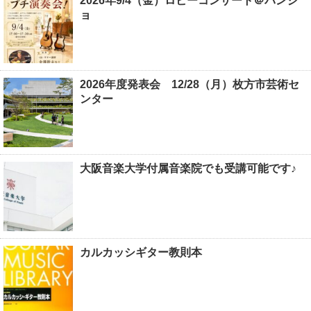
2026年9/4（金）ロビーコンサート＠パンジ
ョ
2026年度発表会 12/28（月）枚方市芸術セ
ンター
大阪音楽大学付属音楽院でも受講可能です♪
カルカッシギター教則本