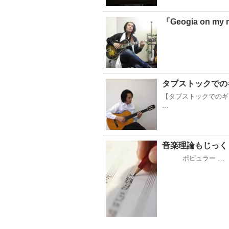
「Geogia on m
タブストックでの
【タブストックでのギ
…
音楽理論もじっく
ポピュラー …