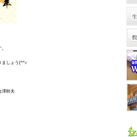
す。
しょう(^^♪
澤幹夫