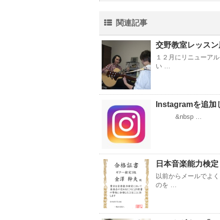
関連記事
交野教室レッスン
１２月にリニューアル
い …
Instagramを
&nbsp …
日本音楽能力検定
以前からメールでよく
のを …