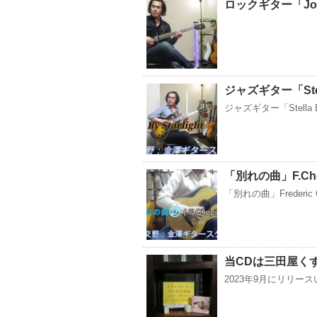
ロックギター「Joh
ジャズギター「Stella
ジャズギター「Stella By S
「別れの曲」F.Cho
「別れの曲」Frederic 
当CDは三田屋く
2023年9月にリリースい