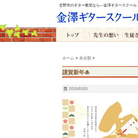
交野市のギター教室なら―金澤ギタースクール
ホーム
>
未分類
>
謹賀新年🎍
2026/01/01