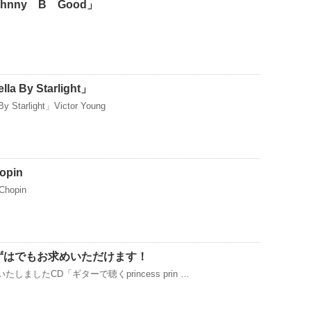
nny B Good」
 By Starlight」
tarlight」Victor Young
pin
Chopin
ずはでもお求めいただけます！
たしましたCD「ギターで聴くprincess prin …