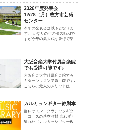
2026年度発表会
12/28（月）枚方市芸術
センター
本年の発表会は以下となりま
す。 かなりの年の瀬の時期で
すが今年の集大成を皆様で楽
…
大阪音楽大学付属音楽院
でも受講可能です♪
大阪音楽大学付属音楽院でも
ギターレッスン受講可能です♪
こちらの最大のメリットは …
カルカッシギター教則本
当レッスン クラシックギタ
ーコースの基本教材 言わずと
知れた【カルカッシギター教
…