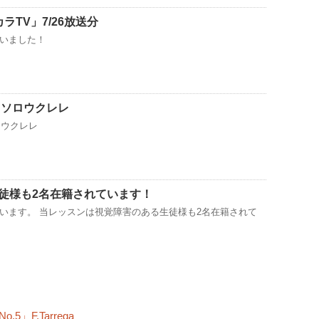
ラTV」7/26放送分
いました！
.A.」ソロウクレレ
」ソロウクレレ
徒様も2名在籍されています！
います。 当レッスンは視覚障害のある生徒様も2名在籍されて
5」F.Tarrega