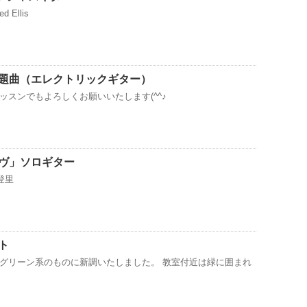
d Ellis
題曲（エレクトリックギター）
ッスンでもよろしくお願いいたします(^^♪
ヴ」ソロギター
美登里
ト
グリーン系のものに新調いたしました。 教室付近は緑に囲まれ