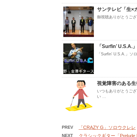
サンテレビ「生×カ
御視聴ありがとうござ
「Surfin’ U.S
「Surfin’ U.S.A.
視覚障害のある生
いつもありがとうござ
い …
PREV
「CRAZY G」ソロウクレレ
NEXT
クラシックギター「Prelude No.