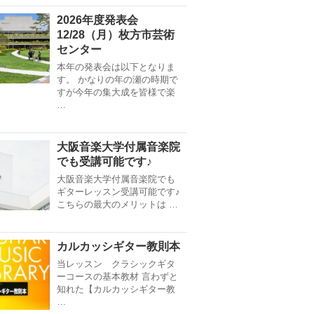
2026年度発表会
12/28（月）枚方市芸術
センター
本年の発表会は以下となりま
す。 かなりの年の瀬の時期で
すが今年の集大成を皆様で楽
…
大阪音楽大学付属音楽院
でも受講可能です♪
大阪音楽大学付属音楽院でも
ギターレッスン受講可能です♪
こちらの最大のメリットは …
カルカッシギター教則本
当レッスン クラシックギタ
ーコースの基本教材 言わずと
知れた【カルカッシギター教
…