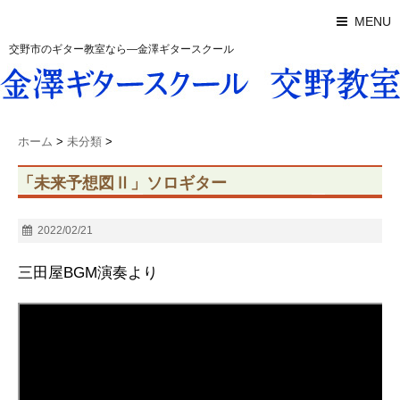
MENU
交野市のギター教室なら―金澤ギタースクール
ホーム
>
未分類
>
「未来予想図Ⅱ」ソロギター
2022/02/21
三田屋BGM演奏より