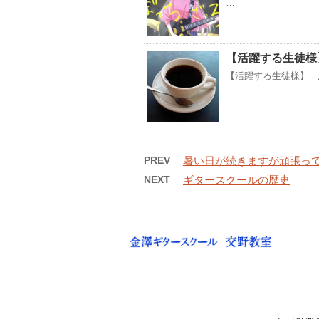
…
【活躍する生徒様
【活躍する生徒様】 
PREV
暑い日が続きますが頑張って
NEXT
ギタースクールの歴史