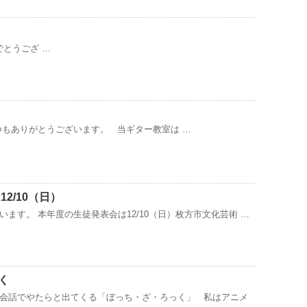
とうござ …
er】 いつもありがとうございます。 当ギター教室は …
12/10（日）
ます。 本年度の生徒発表会は12/10（日）枚方市文化芸術 …
く
会話でやたらと出てくる「ぼっち・ざ・ろっく」 私はアニメ