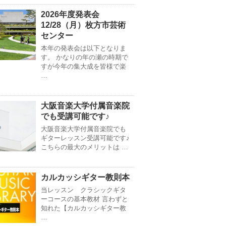
2026年度発表会
12/28（月）枚方市芸術
センター
本年の発表会は以下となりま
す。 かなりの年の瀬の時期で
すが今年の集大成を皆様で楽
…
大阪音楽大学付属音楽院
でも受講可能です♪
大阪音楽大学付属音楽院でも
ギターレッスン受講可能です♪
こちらの最大のメリットは …
カルカッシギター教則本
当レッスン クラシックギタ
ーコースの基本教材 言わずと
知れた【カルカッシギター教
…