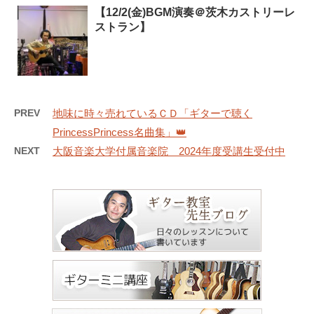
【12/2(金)BGM演奏＠茨木カストリーレ
ストラン】
PREV
地味に時々売れているＣＤ「ギターで聴く
PrincessPrincess名曲集」👑
NEXT
大阪音楽大学付属音楽院 2024年度受講生受付中