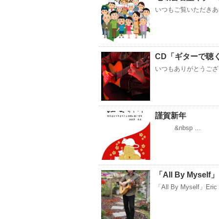
いつもご覧いただきあ
CD「ギターで聴くp
いつもありがとうござい
謹賀新年
&nbsp …
「All By Myse
「All By Myself」Eri