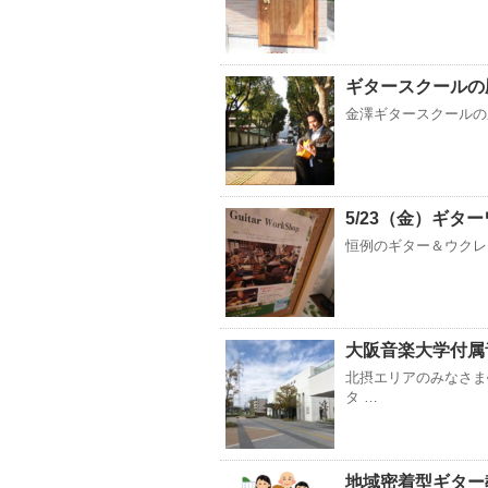
ギタースクールの
金澤ギタースクールの歴
5/23（金）ギターワ
恒例のギター＆ウクレレワ
大阪音楽大学付属
北摂エリアのみなさま
タ …
地域密着型ギター