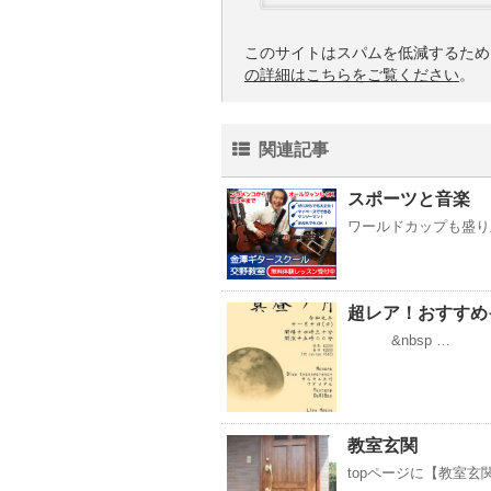
このサイトはスパムを低減するために 
の詳細はこちらをご覧ください
。
関連記事
スポーツと音楽
ワールドカップも盛り
超レア！おすすめイ
&nbsp …
教室玄関
topページに【教室