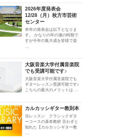
2026年度発表会
12/28（月）枚方市芸術
センター
本年の発表会は以下となりま
す。 かなりの年の瀬の時期で
すが今年の集大成を皆様で楽
…
大阪音楽大学付属音楽院
でも受講可能です♪
大阪音楽大学付属音楽院でも
ギターレッスン受講可能です♪
こちらの最大のメリットは …
カルカッシギター教則本
当レッスン クラシックギタ
ーコースの基本教材 言わずと
知れた【カルカッシギター教
…