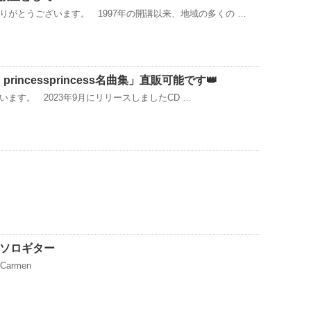
りがとうございます。 1997年の開講以来、地域の多くの …
rincessprincess名曲集」直販可能です👑
ます。 2023年9月にリリースしましたCD …
lf」ソロギター
c Carmen