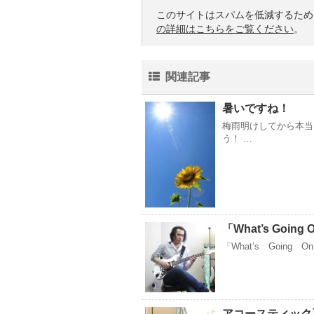
このサイトはスパムを低減するために 
の詳細はこちらをご覧ください
。
関連記事
暑いですね！
梅雨明けしてから本当
う！ …
「What’s Goi
「What’s Going 
アコースティック