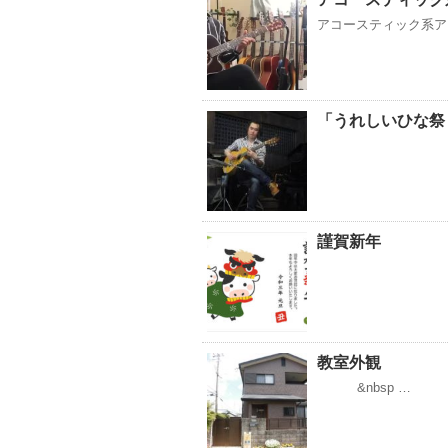
アコースティック系ア
「うれしいひな祭
謹賀新年
教室外観
&nbsp …