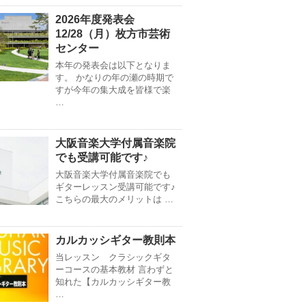
2026年度発表会
12/28（月）枚方市芸術
センター
本年の発表会は以下となりま
す。 かなりの年の瀬の時期で
すが今年の集大成を皆様で楽
…
大阪音楽大学付属音楽院
でも受講可能です♪
大阪音楽大学付属音楽院でも
ギターレッスン受講可能です♪
こちらの最大のメリットは …
カルカッシギター教則本
当レッスン クラシックギタ
ーコースの基本教材 言わずと
知れた【カルカッシギター教
…