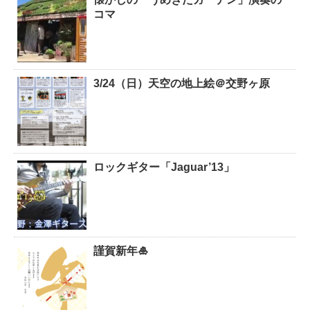
コマ
3/24（日）天空の地上絵＠交野ヶ原
ロックギター「Jaguar’13」
謹賀新年🎍