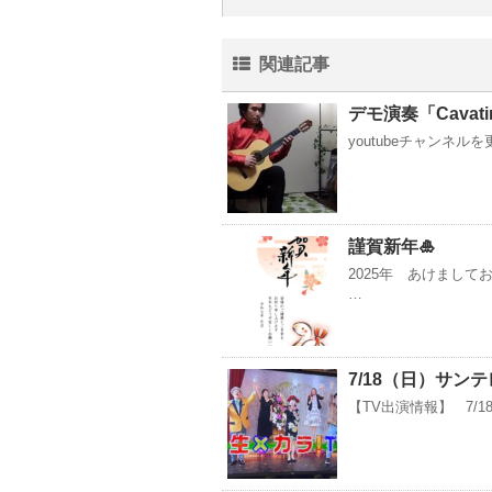
関連記事
デモ演奏「Cavati
youtubeチャンネル
謹賀新年🎍
2025年 あけまして
…
7/18（日）サン
【TV出演情報】 7/1