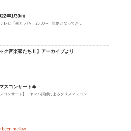
22年1/30㈰
サンテレビ「生カラTV」23:00～ 恒例となってき …
ック音楽家たちⅡ】アーカイブより
マスコンサート🎄
スコンサート】 ヤマハ講師によるクリスマスコン …
been mellow