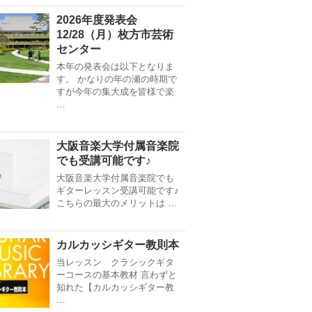
2026年度発表会
12/28（月）枚方市芸術
センター
本年の発表会は以下となりま
す。 かなりの年の瀬の時期で
すが今年の集大成を皆様で楽
…
大阪音楽大学付属音楽院
でも受講可能です♪
大阪音楽大学付属音楽院でも
ギターレッスン受講可能です♪
こちらの最大のメリットは …
カルカッシギター教則本
当レッスン クラシックギタ
ーコースの基本教材 言わずと
知れた【カルカッシギター教
…