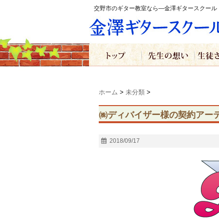
交野市のギター教室なら―金澤ギタースクール
ホーム
>
未分類
>
㈱ディバイザー様の契約アー
2018/09/17