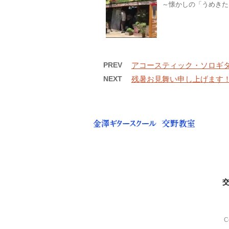
～懐かしの「うめきたガ
PREV
アコースティック・ソロギ
NEXT
残暑お見舞い申し上げます
C