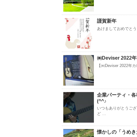
謹賀新年
あけましておめでとうご
㈱Deviser 20
【㈱Deviser 202
企業パーティ・各
(^^♪
いつもありがとうござ
ど …
懐かしの「うめき