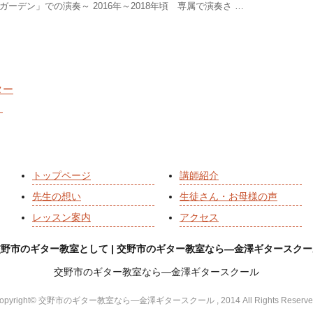
ーデン」での演奏～ 2016年～2018年頃 専属で演奏さ …
ター
！
トップページ
講師紹介
先生の想い
生徒さん・お母様の声
レッスン案内
アクセス
交野市のギター教室として | 交野市のギター教室なら―金澤ギタースクー
交野市のギター教室なら―金澤ギタースクール
opyright© 交野市のギター教室なら―金澤ギタースクール , 2014 All Rights Reserve