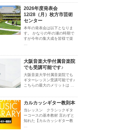
2026年度発表会
12/28（月）枚方市芸術
センター
本年の発表会は以下となりま
す。 かなりの年の瀬の時期で
すが今年の集大成を皆様で楽
…
大阪音楽大学付属音楽院
でも受講可能です♪
大阪音楽大学付属音楽院でも
ギターレッスン受講可能です♪
こちらの最大のメリットは …
カルカッシギター教則本
当レッスン クラシックギタ
ーコースの基本教材 言わずと
知れた【カルカッシギター教
…